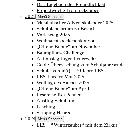
Das Tagebuch der Freundlichkeit
Projektwoche Trommelzauber
2025
Menü-Schalter
Musikalischer Adventskalender 2025
Schulplanetarium zu Besuch
Vorlesetag 2025
Weihnachtspäckchenkonvoi
„Offene Bühne“ im November
Baumpflanz-Challenge
Aktionstag Jugendfeuerwehr
Coole Überraschung zum Schuljahresende
Schule Verein(t) – 70 Jahre LES
LES Theater Mai 2025
Welttag des Buches 2025
„Offene Bühne“ im April
Lesereise Kai Pannen
Ausflug Schulkino
Fasching
Skipping Hearts
2024
Menü-Schalter
LES – *Winterzauber* mit dem Zirkus