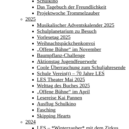
Schulkino
Das Tagebuch der Freundlichkeit
Projektwoche Trommelzauber
2025
Musikalischer Adventskalender 2025
Schulplanetarium zu Besuch
Vorlesetag 2025
Weihnachtspäckchenkonvoi
„Offene Bühne“ im November
Baumpflanz-Challenge
Aktionstag Jugendfeuerwehr
Coole Überraschung zum Schuljahresende
Schule Verein(t) – 70 Jahre LES
LES Theater Mai 2025
Welttag des Buches 2025
„Offene Bühne“ im April
Lesereise Kai Pannen
Ausflug Schulkino
Fasching
Skipping Hearts
2024
LES – *Winterzauber* mit dem Zirkus