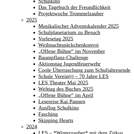
Schulkino
Das Tagebuch der Freundlichkeit
Projektwoche Trommelzauber
2025
Musikalischer Adventskalender 2025
Schulplanetarium zu Besuch
Vorlesetag 2025
Weihnachtspäckchenkonvoi
„Offene Bühne“ im November
Baumpflanz-Challenge
Aktionstag Jugendfeuerwehr
Coole Überraschung zum Schuljahresende
Schule Verein(t) – 70 Jahre LES
LES Theater Mai 2025
Welttag des Buches 2025
„Offene Bühne“ im April
Lesereise Kai Pannen
Ausflug Schulkino
Fasching
Skipping Hearts
2024
LES – *Winterzauber* mit dem Zirkus