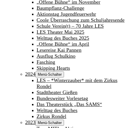
„Offene Bühne“ im November
Baumpflanz-Challenge
Aktionstag Jugendfeuerwehr
Coole Überraschung zum Schuljahresende
Schule Verein(t) – 70 Jahre LES
LES Theater Mai 2025
Welttag des Buches 2025
„Offene Bühne“ im April
Lesereise Kai Pannen
Ausflug Schulkino
Fasching
Skipping Hearts
2024
Menü-Schalter
LES – *Winterzauber* mit dem Zirkus
Rondel
Stadttheater Gießen
Bundesweiter Vorlesetag
Das Theaterstück „Das SAMS“
Welttag des Buches
Zirkus Rondel
2023
Menü-Schalter