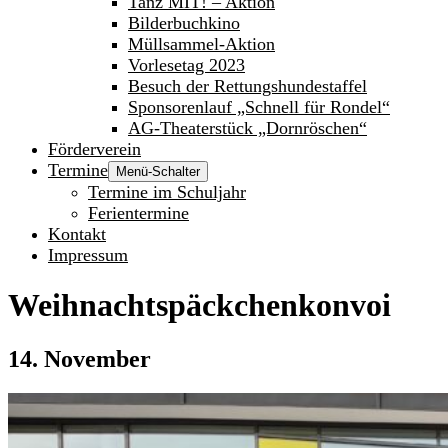
Tanz MIT! – Aktion
Bilderbuchkino
Müllsammel-Aktion
Vorlesetag 2023
Besuch der Rettungshundestaffel
Sponsorenlauf „Schnell für Rondel“
AG-Theaterstück „Dornröschen“
Förderverein
Termine
Menü-Schalter
Termine im Schuljahr
Ferientermine
Kontakt
Impressum
Weihnachtspäckchenkonvoi
14. November